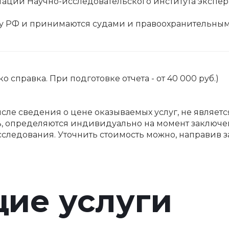
тации Научно-исследовательского института экспер
ву РФ и принимаются судами и правоохранительны
о справка. При подготовке отчета - от 40 000 руб.)
исле сведения о цене оказываемых услуг, не являет
ть, определяются индивидуально на момент заключе
сследования. Уточнить стоимость можно, направив з
ие услуги