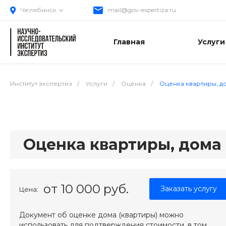
Челябинск
mail@gov-expertiza.ru
Главная
Услуги
Институт экспертиз
/
Услуги
/
Оценка
/
Оценка квартиры, д
Оценка квартиры, дома
от 10 000 руб.
Заказать услугу
Цена:
Документ об оценке дома (квартиры) можно
использовать для подтверждения стоимости, в том