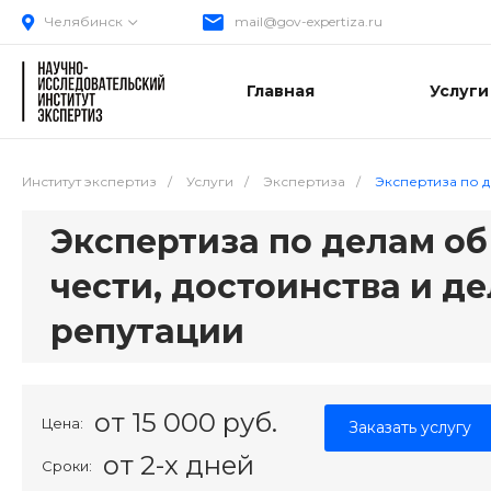
Челябинск
mail@gov-expertiza.ru
Главная
Услуги
Институт экспертиз
/
Услуги
/
Экспертиза
/
Экспертиза по д
Экспертиза по делам о
чести, достоинства и д
репутации
от 15 000 руб.
Цена:
Заказать услугу
от 2-х дней
Сроки: