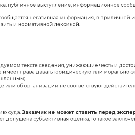
аметка, публичное выступление, информационное сообщ
 сообщается негативная информация, в приличной 
изить и нормативной лексикой.
следуемом тексте сведения, унижающие честь и дост
 имеет права давать юридическую или морально-эти
ышленным;
це или об организации не соответствуют действител
ию суда.
Заказчик не может ставить перед экспер
т допущена субъективная оценка, то такое заключе