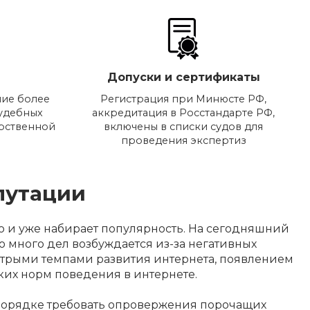
Допуски и сертификаты
ие более
Регистрация при Минюсте РФ,
судебных
аккредитация в Росстандарте РФ,
арственной
включены в списки судов для
проведения экспертиз
путации
о и уже набирает популярность. На сегодняшний
о много дел возбуждается из-за негативных
быстрыми темпами развития интернета, появлением
ких норм поведения в интернете.
м порядке требовать опровержения порочащих