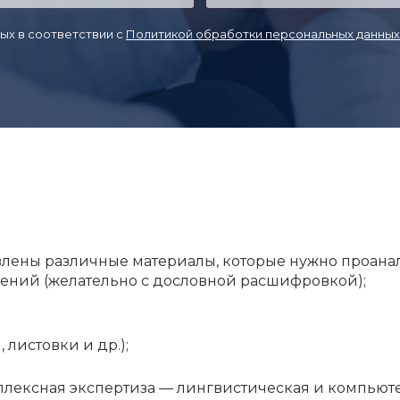
ых в соответствии с
Политикой обработки персональных данных
лены различные материалы, которые нужно проанали
лений (желательно с дословной расшифровкой);
листовки и др.);
плексная экспертиза — лингвистическая и компьюте